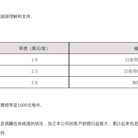
，謝謝理解和支持。
單價（萬元/套）
1.8
日使用I
2.3
日使用I
2.8
無
標準是1000元每年。
但是偶爾也有維護的情況，加之本公司的客戶群體日益龐大，累計起來也
支持。