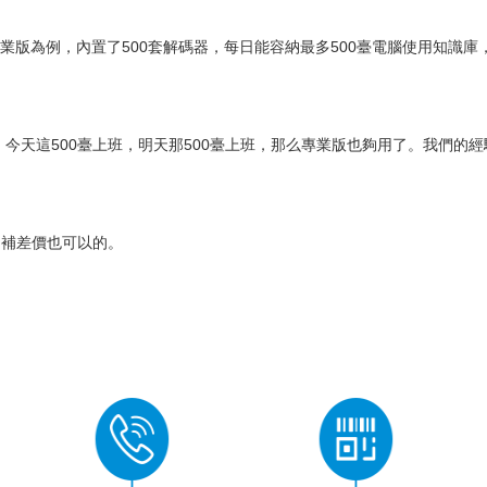
專業版為例，內置了500套解碼器，每日能容納最多500臺電腦使用知識
。
，今天這500臺上班，明天那500臺上班，那么專業版也夠用了。我們的
，補差價也可以的。