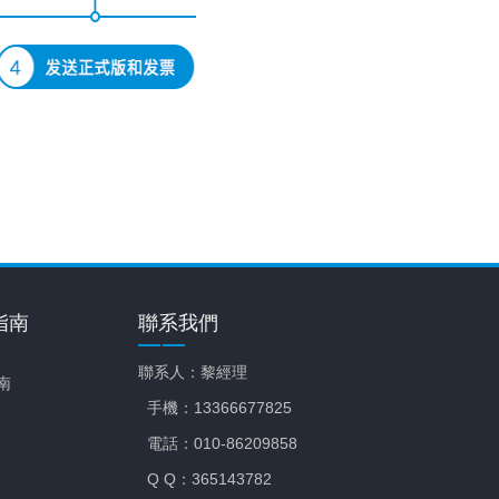
指南
聯系我們
聯系人：黎經理
南
手機：13366677825
電話：010-86209858
Q Q：365143782