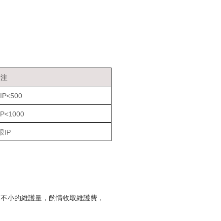
備注
P<500
P<1000
限IP
是不小的維護量，酌情收取維護費，