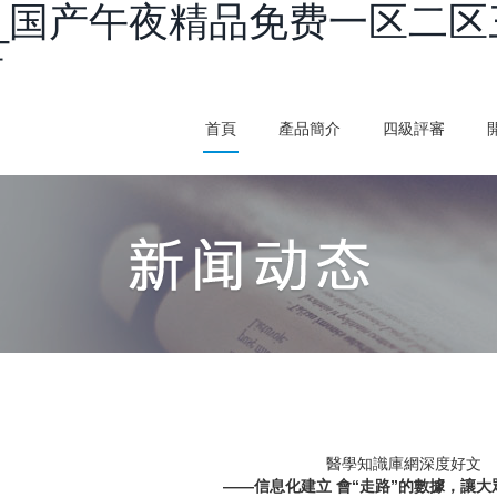
_国产午夜精品免费一区二区
看
首頁
產品簡介
四級評審
醫學知識庫網深度好文
——信息化建立 會“走路”的數據，讓