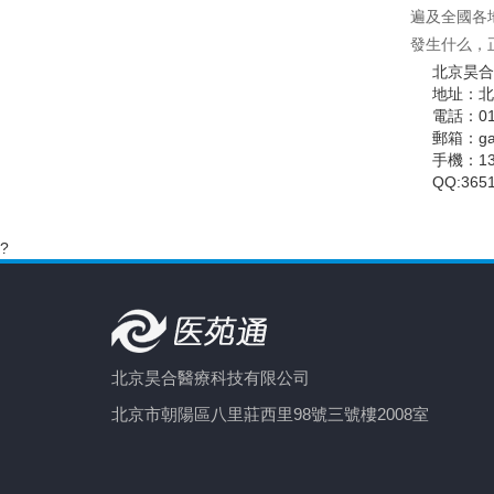
遍及全國各
發生什么，
北京昊合
地址：北
電話：010
郵箱：gao
手機：133
QQ:365
?
北京昊合醫療科技有限公司
北京市朝陽區八里莊西里98號三號樓2008室