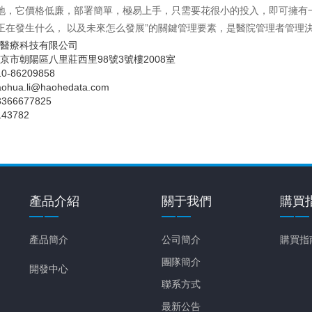
地，它價格低廉，部署簡單，極易上手，只需要花很小的投入，即可擁有
正在發生什么， 以及未來怎么發展”的關鍵管理要素，是醫院管理者管理
醫療科技有限公司
京市朝陽區八里莊西里98號3號樓2008室
-86209858
hua.li@haohedata.com
66677825
143782
產品介紹
關于我們
購買
產品簡介
公司簡介
購買指
團隊簡介
開發中心
聯系方式
最新公告