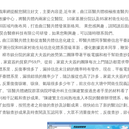
識庫網提醒您關注好文，主要內容是,近年來，曲江區醫共體積極推進醫
數據中心，將醫共體內兩家公立醫院、10家基層分院以及85家村衛生站
和區域均衡布局，打造曲江醫共體發展新格局。 果您感興趣，請閱讀后面
京昊合醫療科技有限公司研發，如果您剛興趣，可以隨時聯系我們。
，曲江區醫共體主動促進醫共體信息化建立，即醫共體同享醫療信息平臺
家下層分院和85家村衛生站信息化體系晉級革新，優化數據資本同享，鞭
。樟市鎮分院的家庭大夫簽約效勞第二團隊帶著平板電腦和相干幫助查抄
0人，家庭簽約貧窮戶59戶。從前，家庭大夫簽約團隊每次上門隨訪都需
體系里，反復事情多了，漏掉信息未注銷的幾率時有發作。現在，平板電
平臺體系里，漏填錯填的幾率少了，隨訪服從也高了許多，家庭大夫簽約第二
，反重復復咳嗽、咳痰、氣喘很多多少年了，前次你在大塘中間衛生院義
了。”區醫共體總院群眾病院呼吸外科主任陳建繁接過患者手里的材料看了
到相干記載和查抄成果。”陳建繁主任純熟地進入本院的醫療辦理體系，
了如指掌，按照患者之前做的查抄及診斷成果，很快給出了新的醫治計劃
了查驗查抄成果及時查閱及互認同享，大眾不消重復奔忙，反復查抄，節