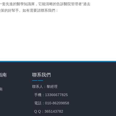
一套先進的醫學知識庫，它能清晰的告訴醫院管理者“過去
決策的好幫手。如有需要請聯系我們：
指南
聯系我們
聯系人：黎經理
南
手機：13366677825
電話：010-86209858
Q Q：365143782