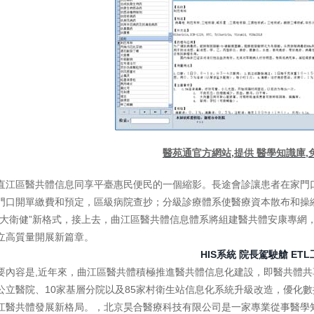
醫苑通官方網站,提供 醫學知識庫,
直江區醫共體信息同享平臺惠民便民的一個縮影。長途會診讓患者在家門
門口開單繳費和預定，區級病院查抄；分級診療體系使醫療資本散布和操縱
“大衛健”新格式，接上去，曲江區醫共體信息體系將組建醫共體安康專網
立高質量開展新篇章。
HIS系統
院長駕駛艙
ETL
要內容是,近年來，曲江區醫共體積極推進醫共體信息化建設，即醫共體
公立醫院、10家基層分院以及85家村衛生站信息化系統升級改造，優化
江醫共體發展新格局。，北京昊合醫療科技有限公司是一家專業從事醫學