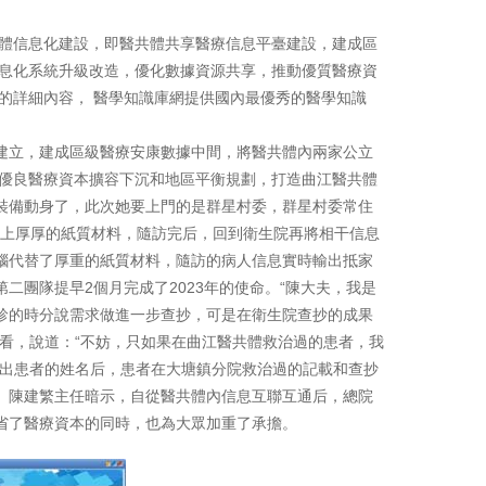
共體信息化建設，即醫共體共享醫療信息平臺建設，建成區
信息化系統升級改造，優化數據資源共享，推動優質醫療資
的詳細內容， 醫學知識庫網提供國內最優秀的醫學知識
建立，建成區級醫療安康數據中間，將醫共體內兩家公立
策優良醫療資本擴容下沉和地區平衡規劃，打造曲江醫共體
裝備動身了，此次她要上門的是群星村委，群星村委常住
求帶上厚厚的紙質材料，隨訪完后，回到衛生院再將相干信息
腦代替了厚重的紙質材料，隨訪的病人信息實時輸出抵家
團隊提早2個月完成了2023年的使命。“陳大夫，我是
診的時分說需求做進一步查抄，可是在衛生院查抄的成果
看，說道：“不妨，只如果在曲江醫共體救治過的患者，我
輸出患者的姓名后，患者在大塘鎮分院救治過的記載和查抄
。陳建繁主任暗示，自從醫共體內信息互聯互通后，總院
省了醫療資本的同時，也為大眾加重了承擔。