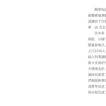
醫學知
級醫療健康
源擴容下沉
庫，由 北
比年來
病院、10
開展新格式
人囗125
錄入到電腦
庭大夫簽約
大塘過去的
漏掉在家里
們都能夠查
成果等信息
與分院完成