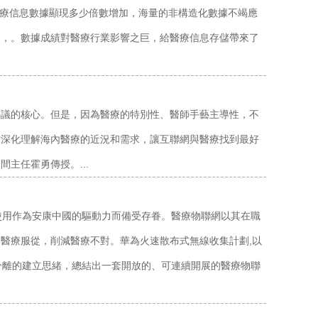
，醫療信息數據顯現多少倍數增加，海量的非構造化數據不竭應
進，。數據成績對醫療行業影響之巨，給醫療信息存儲帶來了
熱議的核心。但是，因為醫療的特別性、醫師手藝主導性，不
求深化理解海內醫療的近況和需求，讓互聯網與醫療找到最好
主任霍勇傳授。...
的使用作為安康中國的驅動力而備受存眷。醫療物聯網以其在職
醫療服從，削減醫療不對。華為火速散布式無線收集計劃,以
立分離的建立思緒，總結出一套開放的、可連續開展的醫療物聯