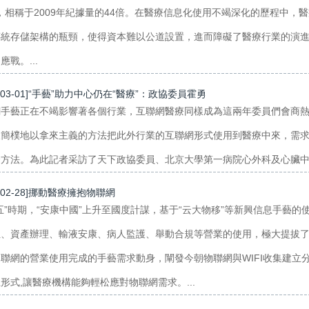
B，相稱于2009年紀據量的44倍。在醫療信息化使用不竭深化的歷程中
傳統存儲架構的瓶頸，使得資本難以公道設置，進而障礙了醫療行業的演
應戰。...
7-03-01]“手藝”助力中心仍在“醫療”：政協委員霍勇
網手藝正在不竭影響著各個行業，互聯網醫療同樣成為這兩年委員們會商
及簡樸地以拿來主義的方法把此外行業的互聯網形式使用到醫療中來，需
方法。為此記者采訪了天下政協委員、北京大學第一病院心外科及心臟中間
7-02-28]挪動醫療擁抱物聯網
五”時期，“安康中國”上升至國度計謀，基于“云大物移”等新興信息手藝
位、資產辦理、輸液安康、病人監護、舉動合規等營業的使用，極大提拔了
聯網的營業使用完成的手藝需求動身，闡發今朝物聯網與WIFI收集建
形式,讓醫療機構能夠輕松應對物聯網需求。...