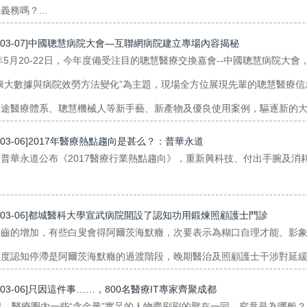
義務嗎？...
7-03-07]中國聰慧病院大會—互聯網病院建立專場內容揭秘
7年5月20-22日，今年度備受注目的聰慧醫療交換嘉會--中國聰慧病院
安康大數據與病院效勞方法變化”為主題，現場全方位展現先輩的聰慧醫療
途醫療體系、聰慧機械人等新手藝、新產物及優良使用案例，驅逐新的大數
7-03-06]2017年醫療熱點趨向是甚么？：普華永道
普華永道公布《2017醫療行業熱點趨向》，重新興科技、付出手腕及
7-03-06]都城醫科大學宣武病院開設了認知功用鍛煉照顧護士門診
年齒的增加，有些白叟會得阿爾茨海默癥，次要表示為糊口自理才能、影
度認知停滯是阿爾茨海默癥的過渡階段，晚期醫治及照顧護士干涉對延緩疾
7-03-06]只因這件事……，800名醫療IT專家齊聚成都
日，醫療圈內一些“含金量”實足的人物齊刷刷的聚在一同，究竟是為哪般？..