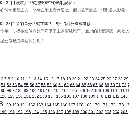
7-02-24]【漫畫】終究把醫療中心軌制記著了
心軌制相當主要，小編在網上看到這么一個小故事漫畫，便利各人影象。..
7-02-23]二者的區分終究在哪？，野生智能≠機械進修
往十年中，機械進修為我們帶來了主動駕駛汽車、適用的語音辨認、高效
械進修是怎樣運作的呢？...
6
7
8
9
10
11
12
13
14
15
16
17
18
19
20
21
22
23
24
25
26
27
28
29
51
52
53
54
55
56
57
58
59
60
61
62
63
64
65
66
67
68
69
70
71
72
95
96
97
98
99
100
101
102
103
104
105
106
107
108
109
110
111
1
128
129
130
131
132
133
134
135
136
137
138
139
140
141
142
143
8
159
160
161
162
163
164
165
166
167
168
169
170
171
172
173
1
190
191
192
193
194
195
196
197
198
199
200
201
202
203
204
205