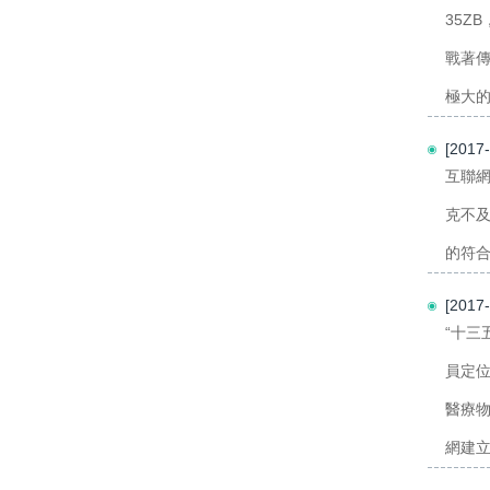
35Z
戰著
極大的
[201
互聯
克不
的符合
[201
“十三
員定
醫療物
網建立