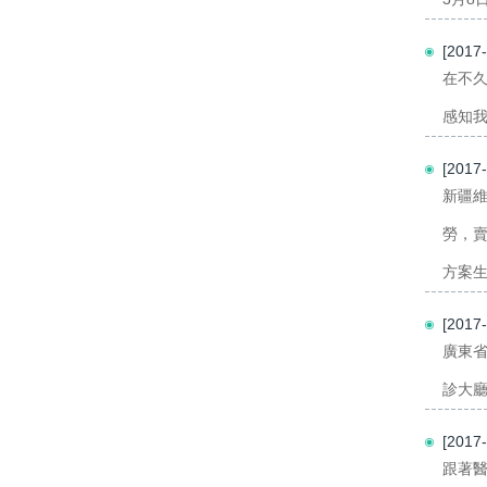
[201
在不
感知我
[201
新疆
勞，
方案生
[201
廣東
診大廳
[201
跟著醫