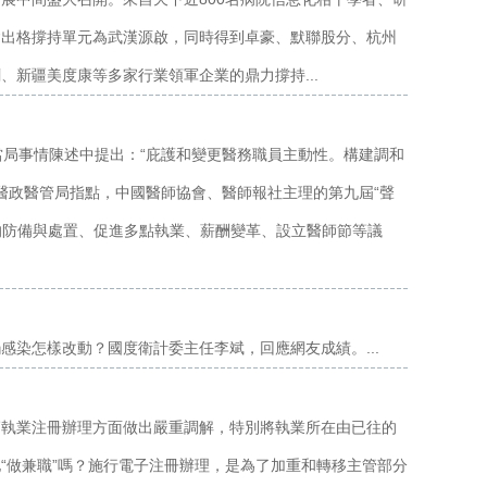
會出格撐持單元為武漢源啟，同時得到卓豪、默聯股分、杭州
新疆美度康等多家行業領軍企業的鼎力撐持...
當局事情陳述中提出：“庇護和變更醫務職員主動性。構建調和
醫政醫管局指點，中國醫師協會、醫師報社主理的第九屆“聲
的防備與處置、促進多點執業、薪酬變革、設立醫師節等議
染怎樣改動？國度衛計委主任李斌，回應網友成績。...
師執業注冊辦理方面做出嚴重調解，特別將執業所在由已往的
“做兼職”嗎？施行電子注冊辦理，是為了加重和轉移主管部分