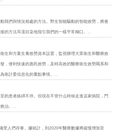
改動我們與情況相處的方法。野生智能驅動的智能效勞，將會
的方法耳濡目染地指引我們的一樣平常糊口。...
療衛生和方案生養效勞資本設置，監視辦理大眾衛生和醫療效
闡發，便利快速的惠民效勞，及時高效的醫療衛生效勞羈系和
衛計委信息化的重點事情。...
而至的患者絡繹不停。但現在不管什么時候走進這家病院，門
治。...
備受人們存眷。據統計，到2020年醫療數據將緩慢增加至