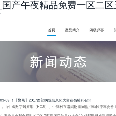
_国产午夜精品免费一区二区
看
首頁
產品簡介
四級評審
7-03-09]！【聚焦】2017西部病院信息化大會在蜀勝利召開
日，由中國數字醫療網（HC3i）、中關村互聯網財產同盟挪動醫療專委
生養委員會配合指點的“2017西部病院信息化大會”在成都世紀城新國際