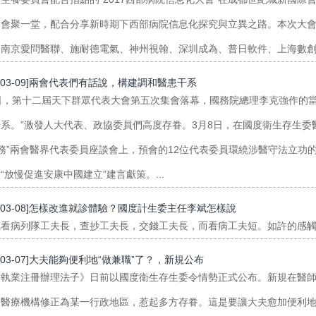
家會聚一堂，配合分享新時期下西部病院信息化探究與立異之路。本次大
南京愛問醫聯、施耐德電氣、神州視翰、深圳成為、普日軟件、上海數創、
7-03-09]兩會代表們有話說，構建調和醫患干系
日，第十二屆天下群眾代表大會第五次集會落幕，國務院總理李克強作的
系。”激發人大代表、政協委員們高度存眷。3月8日，在國度衛生存生委
務”兩會醫界代表委員座談會上，預會的12位代表委員環繞涉醫守法立功
“放慢促進安康中國建立”建言獻策。...
7-03-08]怎樣改進就診體驗？國度計生委主任李斌怎樣說
看病列隊工夫長，查抄工夫長，交錢工夫長，而看病工夫短。如許的感觸感
7-03-07]大夫能夠便利地“做兼職”了？，新規公布
師執業注冊辦理法子》日前以國度衛生存生委令情勢正式公布。新規在醫
家醫療機構修正為某一行政地區，惹起多方存眷。這是要讓大夫愈加便利地