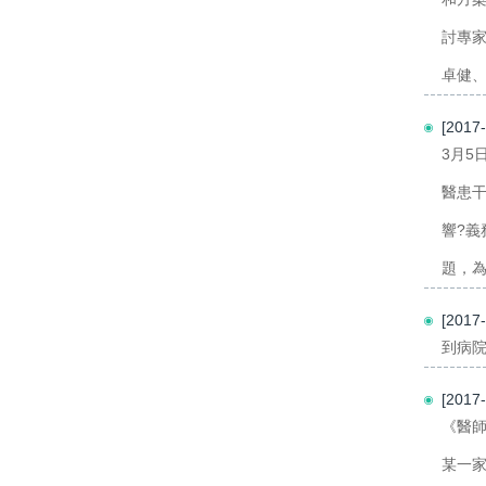
討專
卓健、
[201
3月5
醫患干
響?義
題，為
[201
到病院
[201
《醫
某一