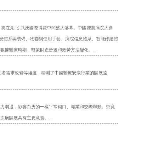
大會，將在湖北·武漢國際博覽中間盛大落幕。中國聰慧病院大會
信息體系與裝備、物聯網使用手藝、病院信息體系、智能修建體
據醫療時期，鞭策財產晉級和效勞方法變化。...
消耗者需求改變等維度，猜測了中國醫療安康行業的開展遠
象力弱退，影響白叟的一樣平常糊口、職業和交際舉動。究竟
病開展具有主要意義。...
.