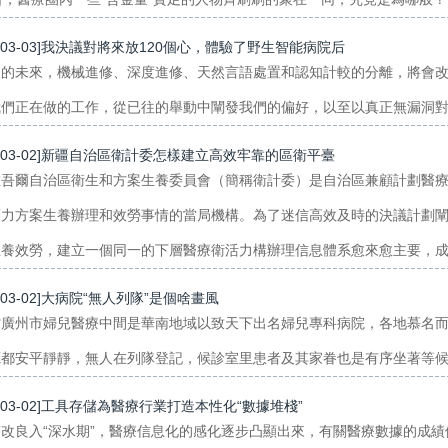
7-03-03]我決議對將來放120個心，體驗了野生智能病院后
久的未來，機械進修、深度進修、天然言語處置和認知計較的分離，將會
們正在做的工作，從已往的舉動中闡發我們的偏好，以至以真正無漏洞對接
7-03-02]新疆自治區衛計委怎樣建立高效牢靠的區衛平臺
維吾爾自治區衛生和方案生養委員會（簡稱衛計委）是自治區兼顧計劃醫
賣力方案生養辦理和效勞事情的當局機構。為了迷信高效及時的決議計劃
養效勞，建立一個同一的下層醫療衛活力構辦理信息體系愈來愈主要，成為
7-03-02]大病院“無人列隊”是個啥畫風
省廣州市婦兒醫療中間是華南地域以致天下出名婦兒專科病院，各地慕名
都安平靜靜，無人在列隊登記，候診室里患者及其家眷也是有序坐著等候救
7-03-02]工具存儲為醫療行業打造本性化“數據堆棧”
改良入“深水期”，醫療信息化的感化逐步凸顯出來，有關醫療數據的成績