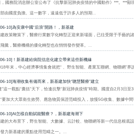
日，國務院消息辦公室公布了《抗擊新冠肺炎疫情的中國動作》***。***顯
部由國度負擔。這一數字，遠遠低于許多人的預期...
0-06-10]為安康中國“后浪”開路！，新基建
建政策鞭策下，醫療行業數字化轉型正迎來新場面，已往受限于手藝的諸
飛騰，醫療機構的優化轉型也在悄悄發作變革。...
0-06-10]！新基建給病院信息化建立帶來這些新機緣
018年末，中心經濟事情集會就把“ 、野生智能、產業互聯網、物聯網”界
0-06-10]海潮收集有備而來，新基建加快“聰慧醫療”建立
建”這一觀點“囊括”天下，恰逢抗擊“新冠肺炎疫情”時期。國度自2月3日至
“要加大大眾衛生效勞、應急物質保證范疇投入，放慢5G收集、數據中間等
0-06-10]AI怎樣自動賦能醫療？，新基建海潮下
基建的大布景下，野生智能、大數據、云計較、物聯網等新一代信息根底
發力新基建的重點使用范疇之一。...