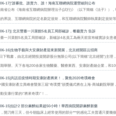
0-06-17]“誰審批、誰賣力、誰！海南互聯網病院運營細則公布
海南省公布《海南省互聯網病院辦理法子(試行)》（以下簡稱《法子》）
的界說、互聯網病院的定名劃定規矩，和互聯網病院醫師執業劃定規矩等諸
0-06-17]| 北京豐臺一川菜館5名員工局部確診，餐廳賣力 告訴
臺一川菜館5名員工局部確診，新確診4名員工為兩天前宣布確實診女患者親
0-06-16]生物手藝與大安康財產迎來新開展，北京經開區云招商
6日下戰書，由北京經開投資開辟股分無限公司(以下簡稱“北京經開”)主
期舉辦。天下各地200余家生物醫藥、醫療東西、安康財產鏈企業，和100
0-06-15]共話后疫情時期安康財產將來！，聚焦2020奇璞峰會
0中國安康財產立異峰會暨第三屆“奇璞獎”頒獎儀式將在上海·商城劇院舉辦
動安康行業的\"將來奇璞\"！...
0-06-15]估計2 部分麻醉結果超50小時！華西病院開辟麻醉新藥
，開刀疼三天，但今朝臨床上經常使用的部分***的感化工夫普通只要幾