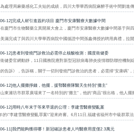
為處理局麻藥感化工夫短的成績，四川大學華西病院麻醉手術中間劉進傳授團
0-06-12]完成人材引進簽約項目 廈門市安康醫療大數據中間
，在廈門市生物醫藥立異開展大會上，廈門市安康醫療大數據中間基于與
美滿完成了與四川大學華西病院中國循證中間孫鑫傳授的聘用典禮，拉開了該
0-06-12]患者到發燒門診救治必需停止核酸檢測：國度衛健委
度衛健委官網動靜，11日國務院應對新型冠狀病毒肺炎疫情聯防聯控機制
的告訴》，告訴稱，關于一切到發燒門診救治的患者，必需掃“安康碼”，并
0-06-12]他人擺攤掙錢，他擺，援鄂醫療隊醫天生特別“攤主”
山東濰坊市群眾廣場來了一名特別的“攤主”，他的“商品”很出格，他人擺攤
0-06-12]用時八年末于等來早退的公理：李建雪醫療變亂案
年的\"李建雪醫療變亂罪案\"迎來終審。6月11日,福建省福州市中級群眾
0-06-11]我們能夠獲得哪！新冠確診患者人均醫療用度僅2.3萬元