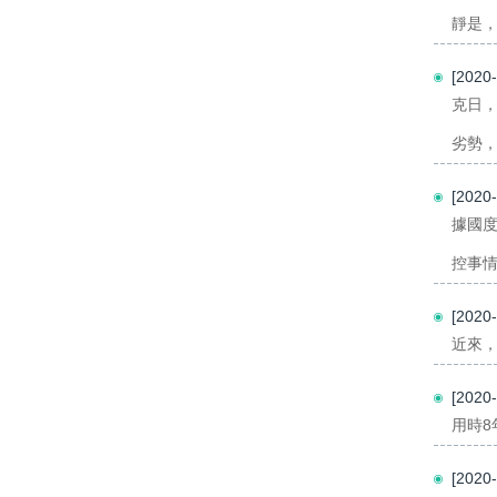
靜是，
[202
克日
劣勢，
[202
據國
控事情
[202
近來，
[202
用時8
[202