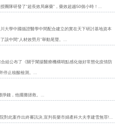
隊研發了“超長效局麻藥”，藥效超越50個小時！...
四川大學中國循證醫學中間配合建立的實在天下研討基地資本
中間“人材效勞月”舉動尾聲。...
綜合組公布了《關于闡揚醫療機構哨點感化做好常態化疫情防
停止核酸檢測。...
掙錢，他擺攤拯救。...
法院對此案作出終審訊決,宣判長樂市婦產科大夫李建雪無罪!...