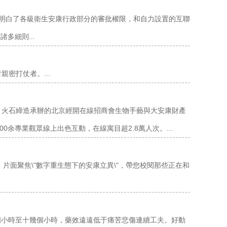
，明白了各級衛生安康行政部分的審批權限，和自力設置的互聯
多細則...
密打仗者。...
理，火石締造承辦的北京經開在線招商會生物手藝與大安康財產
0余專業觀眾線上出色互動，在線寓目超2.8萬人次。...
，片面聚焦\"數字重生態下的安康立異\"，帶您校閱那些正在和
個小時至十幾個小時，藥效遠遠低于痛苦悲傷連續工夫。好動