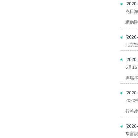
[202
克日
網病院
[202
北京豐
[202
6月1
專場準
[202
202
行將改
[202
常言說