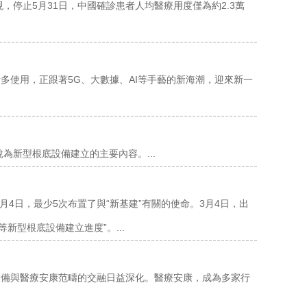
現，停止5月31日，中國確診患者人均醫療用度僅為約2.3萬
多使用，正跟著5G、大數據、AI等手藝的新海潮，迎來新一
說為新型根底設備建立的主要內容。...
3月4日，最少5次布置了與“新基建”有關的使命。3月4日，出
新型根底設備建立進度”。...
設備與醫療安康范疇的交融日益深化。醫療安康，成為多家行