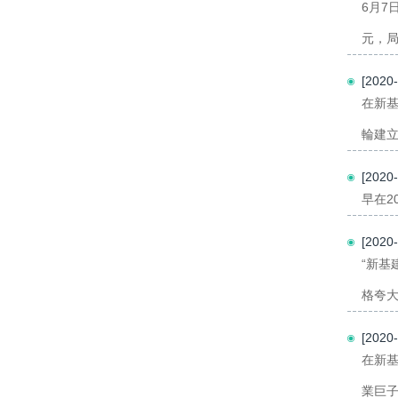
6月7
元，局
[202
在新基
輪建立
[202
早在2
[202
“新基
格夸大
[202
在新
業巨子