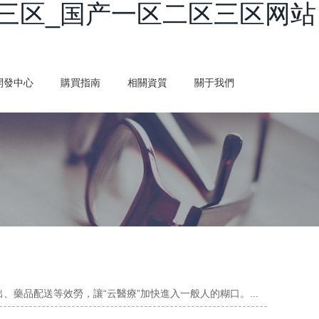
三区_国产一区二区三区网站
開發中心
購買指南
相關資質
關于我們
、藥品配送等效勞，讓“云醫療”加快進入一般人的糊口。...