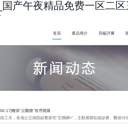
_国产午夜精品免费一区二区
看
首頁
產品簡介
四級評審
0-06-17]鞭策“云醫療”有序開展
段工夫，各地公立病院紛繁探究“互聯網+”，主動展開在線診療、醫保付出