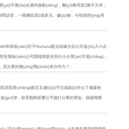
業(yè)平臺(tái)在廣州啟動(dòng)，醫(yī)療用房2萬平方米，
156間診室，一期總投資2億多元。據(jù)稱，今朝曾經(jīng)有
ealth和保險(xiǎn)巨子Humana配合組建合伙公司進(jìn)入小企
下，一些安康險(xiǎn)公司開端將眼光投向小企業(yè)市場(chǎng)，
次要的應(yīng)戰(zhàn)來自何方？...
病院原院長(zhǎng)曲文玉違紀(jì)守法成績(jī)停止了備案檢
違背清廉規(guī)律，收受能夠影響公平施行公事的禮金。操縱職務
.
)《至公網(wǎng)》報(bào)導(dǎo)：6名來自香港5間傳統