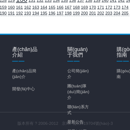
128
129
131
132
133
134
135
136
137
138
139
140
141
142
1
159
160
161
162
163
164
165
166
167
168
169
170
171
172
173
174
190
191
192
193
194
195
196
197
198
199
200
201
202
203
204
205
產(chǎn)品
關(guān)
購(gò
介紹
于我們
指南
產(chǎn)品簡
公司簡(jiǎn)
購(gò
(jiǎn)介
介
南
團(tuán)隊
開發(fā)中心
(duì)簡(jiǎn)
介
聯(lián)系方
式
最新公告
版本所有 ? 2006-2012 京ICP備11019704號(hào)-3