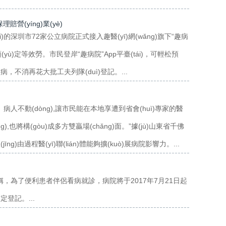
保理賠營(yíng)業(yè)
的深圳市72家公立病院正式接入趣醫(yī)網(wǎng)旗下“趣病
)預(yù)定等效勞。市民登岸“趣病院”App平臺(tái)，可輕松預
夫段看病，不消再花大批工夫列隊(duì)登記。...
dòng)、病人不動(dòng),讓市民能在本地享遭到省會(huì)專家的醫
āng),也將構(gòu)成多方雙贏場(chǎng)面。”據(jù)山東省千佛
ng)由過程醫(yī)聯(lián)體能夠擴(kuò)展病院影響力。...
布通告稱，為了便利患者伴侶看病就診，病院將于2017年7月21日起
定登記。...