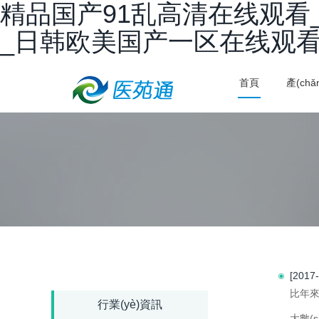
精品国产91乱高清在线观看
_日韩欧美国产一区在线观
首頁
產(chǎ
[2017
比年來，
行業(yè)資訊
大數(s