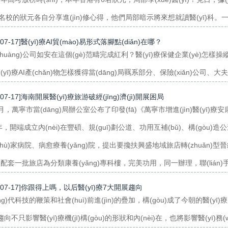
ng)名校的狀元各自分享進(jìn)修心得，他們局部暗示將來想就讀醫(yī)科。一工夫
-07-17]醫(yī)療AI貿(mào)易形式落腳點(diǎn)在哪？
chuàng)公司如安在這個(gè)范疇完成紅利？醫(yī)療保健企業(yè)怎樣操縱
(yī)療AI產(chǎn)物怎樣獲得當(dāng)局羈系部分、保險(xiǎn)公司、大
-07-17]海南開展醫(yī)療旅游破經(jīng)濟(jì)開展困局
，萬寧市當(dāng)局辦公室公布了印發(fā)《萬寧市增進(jìn)醫(yī)療安康財(
年，開端成立內(nèi)在豐碩、規(guī)劃公道、功用互補(bǔ)、構(gòu)造公道的醫(
shù)家病院、病愈療養(yǎng)院，提出要攙扶興盛地域旅店轉(zhuǎn
配套一批旅店為分類康養(yǎng)專科樓，完美功用，同一辦理，聯(lián)手打
7-07-17]你跟得上嗎，以后醫(yī)療7大開展趨向
ng)代科技的鞭策和社會(huì)前進(jìn)的疊加，構(gòu)成了今朝的醫(yī
療趨向不只影響醫(yī)療機(jī)構(gòu)的形狀和內(nèi)在，也將影響醫(yī)