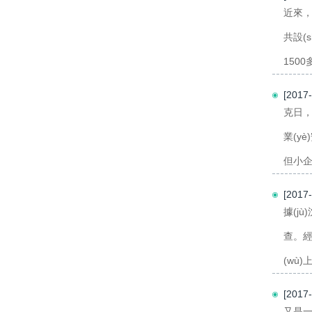
近來，一
共設(
1500
[2017
克日，美
業(yè
但小企業
[2017
據(jù
查。經
(wù)
[2017
又是一