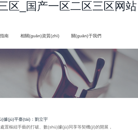
三区_国产一区二区三区网站
買指南
相關(guān)資質(zhì)
關(guān)于我們
ù)據(jù)平臺(tái)：劉立宇
ù)處置樞紐手藝的打破、數(shù)據(jù)同享等契機(jī)的開展，