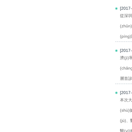
[2017
從深圳市
(zhǔ
(píng
[2017
濟(jì
(chǎ
層首診
[2017
本次大
(shù
(jù)
醫(yī