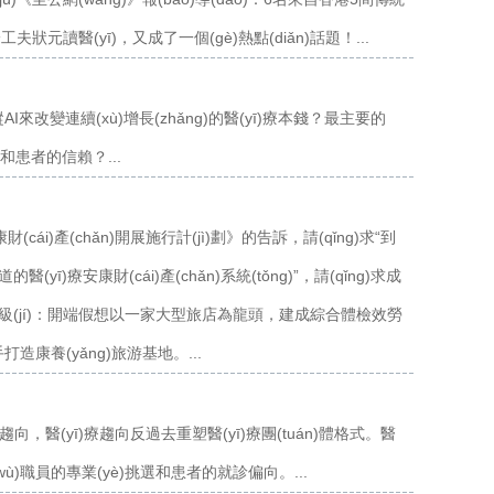
狀元讀醫(yī)，又成了一個(gè)熱點(diǎn)話題！...
AI來改變連續(xù)增長(zhǎng)的醫(yī)療本錢？最主要的
夫和患者的信賴？...
cái)產(chǎn)開展施行計(jì)劃》的告訴，請(qǐng)求“到
yī)療安康財(cái)產(chǎn)系統(tǒng)”，請(qǐng)求成
)型晉級(jí)：開端假想以一家大型旅店為龍頭，建成綜合體檢效勞
造康養(yǎng)旅游基地。...
)療趨向，醫(yī)療趨向反過去重塑醫(yī)療團(tuán)體格式。醫
務(wù)職員的專業(yè)挑選和患者的就診偏向。...