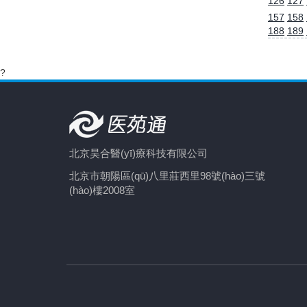
126
127
157
158
188
189
?
北京昊合醫(yī)療科技有限公司
北京市朝陽區(qū)八里莊西里98號(hào)三號
(hào)樓2008室