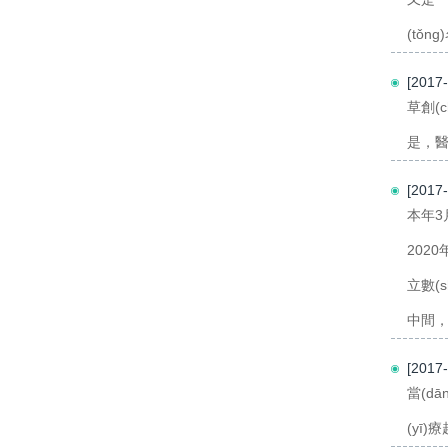
(tǒ
[2017
草創(
是，醫
[2017
本年3月
2020
立數(
中間，
[201
當(dā
(yī)