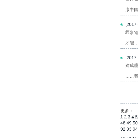
康中國
[201
經(j
才能，另
[201
建成籠
……我
更多：
1
2
3
4
5
48
49
50
92
93
94