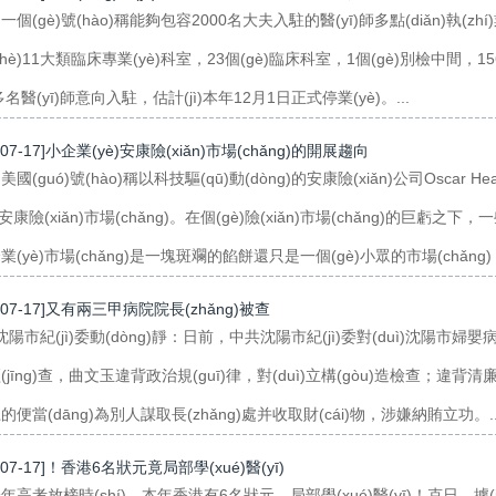
個(gè)號(hào)稱能夠包容2000名大夫入駐的醫(yī)師多點(diǎn)執(zhí)
shè)11大類臨床專業(yè)科室，23個(gè)臨床科室，1個(gè)別檢中間，
多名醫(yī)師意向入駐，估計(jì)本年12月1日正式停業(yè)。...
-07-17]小企業(yè)安康險(xiǎn)市場(chǎng)的開展趨向
國(guó)號(hào)稱以科技驅(qū)動(dòng)的安康險(xiǎn)公司Oscar H
)安康險(xiǎn)市場(chǎng)。在個(gè)險(xiǎn)市場(chǎng)的巨虧之
(yè)市場(chǎng)是一塊斑斕的餡餅還只是一個(gè)小眾的市場(chǎng)，其
-07-17]又有兩三甲病院院長(zhǎng)被查
)沈陽市紀(jì)委動(dòng)靜：日前，中共沈陽市紀(jì)委對(duì)沈陽市婦嬰
(jīng)查，曲文玉違背政治規(guī)律，對(duì)立構(gòu)造檢查；
上的便當(dāng)為別人謀取長(zhǎng)處并收取財(cái)物，涉嫌納賄立功。..
-07-17]！香港6名狀元竟局部學(xué)醫(yī)
年高考放榜時(shí)，本年香港有6名狀元，局部學(xué)醫(yī)！克日，據(jù