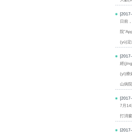
[2017
日前，
院”A
(yù)
[2017
經(jī
(yī)
山病院對
[201
7月1
打消窗
[2017