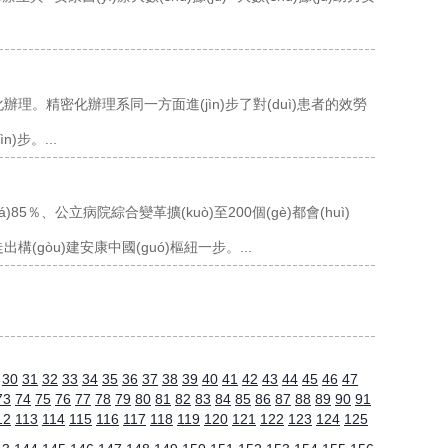
了精密化辦理。精密化辦理系同一方面進(jìn)步了對(duì)患者的效勞
)步。...
85％、公立病院綜合變革擴(kuò)至200個(gè)都會(huì)
出構(gòu)建安康中國(guó)樞紐一步。...
30
31
32
33
34
35
36
37
38
39
40
41
42
43
44
45
46
47
73
74
75
76
77
78
79
80
81
82
83
84
85
86
87
88
89
90
91
12
113
114
115
116
117
118
119
120
121
122
123
124
125