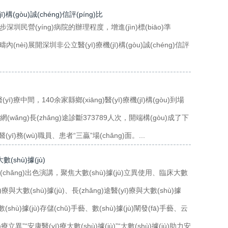
)構(gòu)誠(chéng)信評(píng)比
n)步深圳民營(yíng)病院的辦理程度，增進(jìn)標(biāo)準
范疇內(nèi)展開深圳非公立醫(yī)療機(jī)構(gòu)誠(chéng)信評
中間，140余家縣鄉(xiāng)醫(yī)療機(jī)構(gòu)到場
n)網(wǎng)長(zhǎng)途診斷373789人次，開端構(gòu)成了下
務(wù)職員、患者“三贏”場(chǎng)面。...
(shù)據(jù)
(chǎng)出色演講，聚焦大數(shù)據(jù)立異使用、臨床大數
ī)療與大數(shù)據(jù)、長(zhǎng)途醫(yī)療與大數(shù)據
數(shù)據(jù)存儲(chǔ)手藝、數(shù)據(jù)闡發(fā)手藝、云
異”“安康醫(yī)療大數(shù)據(jù)”“大數(shù)據(jù)助力安