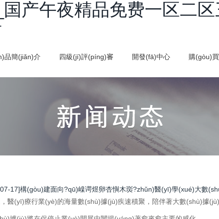
_国产午夜精品免费一区二区
看
n)品簡(jiǎn)介
四級(jí)評(píng)審
開發(fā)中心
購(gòu)
-07-17]構(gòu)建面向?qū)嵲谔煜卵杏懙木珳?zhǔn)醫(yī)學(xué)大數(sh
醫(yī)療行業(yè)的海量數(shù)據(jù)疾速積聚，陪伴著大數(shù)據(j
hù)據(jù)將在促停止業(yè)開展中闡揚(yáng)著愈來愈主要的感化。...