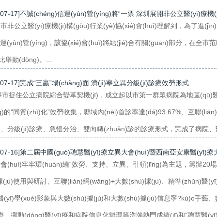
-07-17]不誠(chéng)信運(yùn)營(yíng)將“一票 深圳展開非公立醫(yī)療機(jī
非公立醫(yī)療機(jī)構(gòu)行業(yè)協(xié)會(huì)理解到，為了進(jì
n)運(yùn)營(yíng)，該協(xié)會(huì)將結(jié)合有關(guān)部分，在全市
)比舉動(dòng)。...
-07-17]完成“三贏”場(chǎng)面 濟(jì)寧立異分級(jí)診療效勞形式
)寧市捉住公立病院綜合變革契機(jī)，成立起以市第一群眾病院為地區(qū)醫(yī)療
ng)的“同質(zhì)化”效勞收集，縣域內(nèi)首診率達(dá)93.67%、互聯(liá
、分級(jí)診療、急慢分治、雙向轉(zhuǎn)診的診療形式，完成了病院、醫(yī)
-07-16]第二屆中國(guó)聰慧醫(yī)療立異大會(huì)暨西南亞安康醫(yī)療大數
會(huì)牢牢環(huán)繞“效勞、支持、立異、引領(lǐng)為主題，籌辦20場
)據(jù)使用與研討、互聯(lián)網(wǎng)+大數(shù)據(jù)、精準(zhǔn)醫(y
、醫(yī)學(xué)影象與大數(shù)據(jù)和大數(shù)據(jù)信息寧?kù)o手藝、
)療、挪動(dòng)醫(yī)療和病院信息化辦理等浩瀚熱門成績(jī)和“聰慧醫(yī)療立