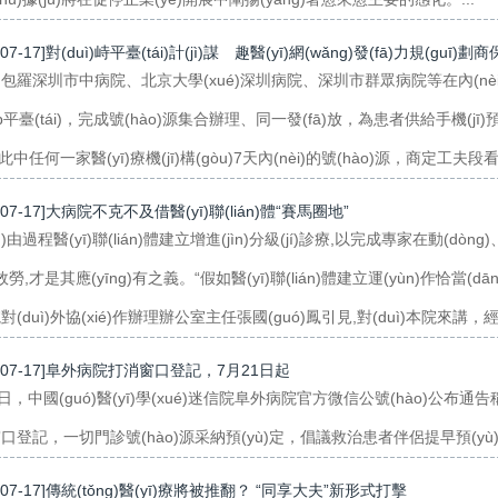
-07-17]對(duì)峙平臺(tái)計(jì)謀 趣醫(yī)網(wǎng)發(fā)力規(guī)劃商
包羅深圳市中病院、北京大學(xué)深圳病院、深圳市群眾病院等在內(nèi)
pp平臺(tái)，完成號(hào)源集合辦理、同一發(fā)放，為患者供給手機(jī
定此中任何一家醫(yī)療機(jī)構(gòu)7天內(nèi)的號(hào)源，商定工
-07-17]大病院不克不及借醫(yī)聯(lián)體“賽馬圈地”
ng)由過程醫(yī)聯(lián)體建立增進(jìn)分級(jí)診療,以完成專家在動(
療效勞,才是其應(yīng)有之義。“假如醫(yī)聯(lián)體建立運(yùn)作恰當(d
(duì)外協(xié)作辦理辦公室主任張國(guó)鳳引見,對(duì)本院來講，經(jī
7-07-17]阜外病院打消窗口登記，7月21日起
4日，中國(guó)醫(yī)學(xué)迷信院阜外病院官方微信公號(hào)公
口登記，一切門診號(hào)源采納預(yù)定，倡議救治患者伴侶提早預(yù)
-07-17]傳統(tǒng)醫(yī)療將被推翻？ “同享大夫”新形式打擊