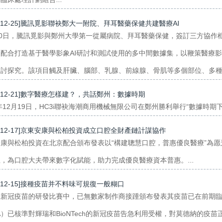
0-12-25]騰訊覓影聯袂鄭大一附院、拜耳醫藥保健共建醫療AI
20日，騰訊覓影與鄭州大學第一從屬病院、拜耳醫藥保健，簽訂三方協
，配合打造基于醫學影象AI研討和測試使用的多中間數據集，以鞭策醫療
討探究。該項目觸及肝臟、腦部、乳腺、前線腺、骨肌等多個部位、多種疾
0-12-21]數字醫療怎樣建？，共話鄭州：數據時期
0年12月19日，HC3i聯袂海潮商用機械無限公司在鄭州勝利舉行“數據時期下
0-12-17]京東安康與松柏投資成立口腔全財產鏈計謀協作
安康與松柏投資在北京配合頒布發表以“構建聰慧口腔，普惠優良醫療”為
，為口腔大夫帶來數字化賦能，助力完成優良醫療資本普惠。...
0-12-15]接種疫苗并不料味可規復一般糊口
球新冠疫苗的研發比賽中，已無數家制作商接踵頒布發表其疫苗已在前期
A）已核準對輝瑞和BioNTech的新冠疫苗告急利用受權，對莫德納的