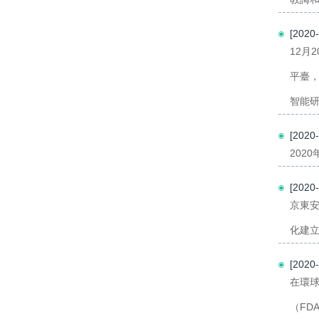
[202
12月
平臺
智能研
[202
202
[202
京東
化建立
[202
在環
（FD