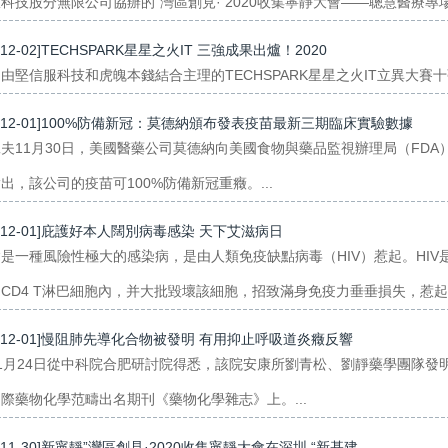
科技股分無限公司協辦的“灣區創見· 2020收集寧靜大會——聰慧醫療專場”
-12-02]TECHSPARK星星之火IT 三強成果出爐！2020
由堅信服科技和虎魄本錢結合主理的TECHSPARK星星之火IT立異大賽十
0-12-01]100%防備新冠：莫德納頒布發表疫苗最新三期臨床實驗數據
夫11月30日，美國醫藥公司莫德納向美國食物與藥品監視辦理局（FD
出，該公司的疫苗可100%防備新冠重癥。...
0-12-01]庇護好本人闊別病毒感染 天下艾滋病日
是一種風險性極大的感染病，是由人類免疫缺點病毒（HIV）惹起。HI
CD4 T淋巴細胞內，并大批毀壞該細胞，招致滿身免疫力垂垂損失，惹起并
0-12-01]慢阻肺先導化合物被發明 有用抑止呼吸道炎癥反響
1月24日從中科院合肥研討院得悉，該院安康所劉青松、劉靜藥學團隊
際藥物化學范疇出名期刊《藥物化學雜志》上。...
0-11-30]新寧靜”灣區創見·2020收集寧靜大會在深圳 “新基建