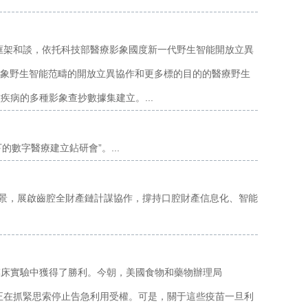
作框架和談，依托科技部醫療影象國度新一代野生智能開放立異
影象野生智能范疇的開放立異協作和更多標的目的的醫療野生
病的多種影象查抄數據集建立。...
的數字醫療建立鉆研會”。...
愿景，展啟齒腔全財產鏈計謀協作，撐持口腔財產信息化、智能
臨床實驗中獲得了勝利。今朝，美國食物和藥物辦理局
疫苗正在抓緊思索停止告急利用受權。可是，關于這些疫苗一旦利