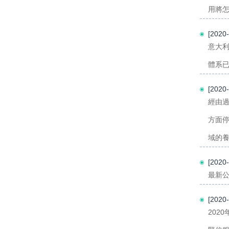
用將怎
[202
意大利
體系已
[202
經由
方面
域的養
[202
最新公
[202
202