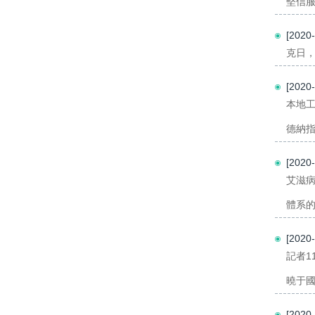
堅信服
[2020
克日，
[202
本地工
德納指
[202
艾滋病
體系的
[202
記者1
曉于國
[202