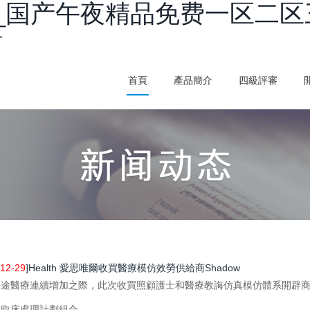
_国产午夜精品免费一区二区
看
首頁
產品簡介
四級評審
12-29
]Health 愛思唯爾收買醫療模仿效勞供給商Shadow
途醫療連續增加之際，此次收買照顧護士和醫療教誨仿真模仿體系開辟商Sha
臨床處理計劃組合...