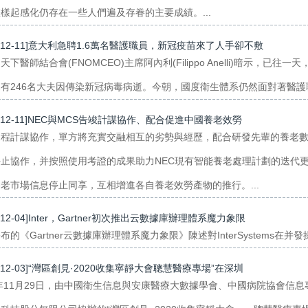
樣起感化仍存在一些人們遍及存眷的主要成績。...
0-12-11]意大利急聘1.6萬名醫護職員，新冠疫苗來了人手卻不敷
天下醫師結合會(FNOMCEO)主席阿內利(Filippo Anelli)暗示
有246名大夫因傳染新冠病毒病逝。今朝，國度衛生體系仍然面對著醫護職
0-12-11]NEC與MCS告竣計謀協作、配合促進中國養老效勞
過程計謀協作，單方將充實交融相互的劣勢與經歷，配合研發先輩的養老
停止協作，并按照使用考證的成果助力NEC現有智能養老處理計劃的迭代
老市場信息停止同享，互相增進各自養老效勞產物的推行。...
0-12-04]Inter，Gartner初次推出云數據庫辦理體系魔力象限
布的《Gartner云數據庫辦理體系魔力象限》陳述對InterSystems在
0-12-03]“灣區創見·2020收集寧靜大會聰慧醫療專場”在深圳
0年11月29日，由中國衛生信息與安康醫療大數據學會、中國病院協會