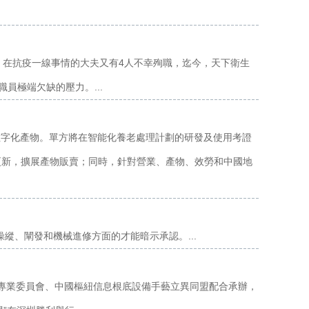
，已往一天，在抗疫一線事情的大夫又有4人不幸殉職，迄今，天下衛生
員極端欠缺的壓力。...
數字化產物。單方將在智能化養老處理計劃的研發及使用考證
更新，擴展產物販賣；同時，針對營業、產物、效勞和中國地
并發操縱、闡發和機械進修方面的才能暗示承認。...
信息專業委員會、中國樞紐信息根底設備手藝立異同盟配合承辦，