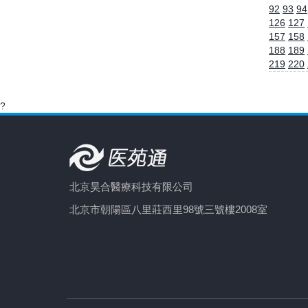
92
93
94
126
127
157
158
188
189
219
220
?
北京昊合醫療科技有限公司
北京市朝陽區八里莊西里98號三號樓2008室