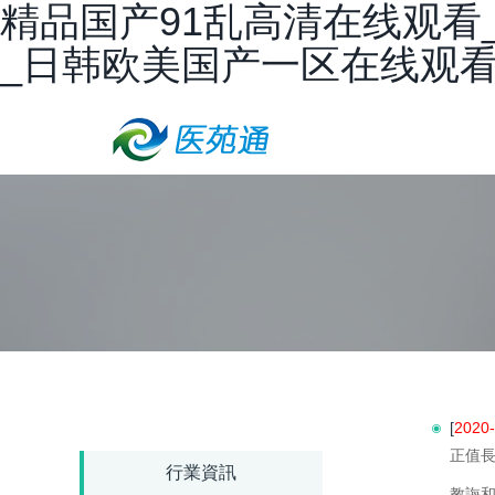
精品国产91乱高清在线观看
_日韩欧美国产一区在线观
[
2020-
正值長
行業資訊
教誨和