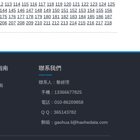
12
113
114
115
116
117
118
119
120
121
122
123
124
125
144
145
146
147
148
149
150
151
152
153
154
155
156
175
176
177
178
179
180
181
182
183
184
185
186
187
206
207
208
209
210
211
212
213
214
215
216
217
218
指南
聯系我們
聯系人：黎經理
南
手機：13366677825
電話：010-86209858
Q Q：365143782
郵箱：gaohua.li@haohedata.com