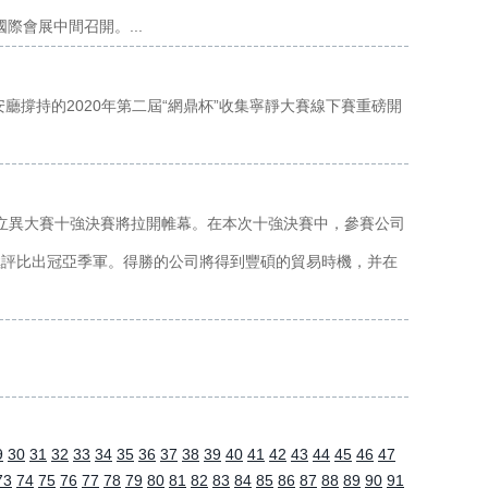
國際會展中間召開。...
廳撐持的2020年第二屆“網鼎杯”收集寧靜大賽線下賽重磅開
火IT立異大賽十強決賽將拉開帷幕。在本次十強決賽中，參賽公司
極評比出冠亞季軍。得勝的公司將得到豐碩的貿易時機，并在
9
30
31
32
33
34
35
36
37
38
39
40
41
42
43
44
45
46
47
73
74
75
76
77
78
79
80
81
82
83
84
85
86
87
88
89
90
91