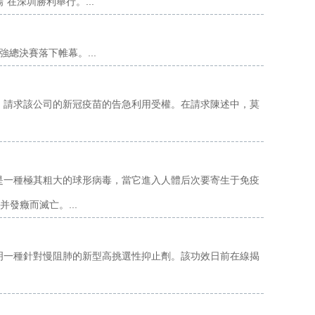
在深圳勝利舉行。...
強總決賽落下帷幕。...
A）請求該公司的新冠疫苗的告急利用受權。在請求陳述中，莫
V是一種極其粗大的球形病毒，當它進入人體后次要寄生于免疫
發癥而滅亡。...
發明一種針對慢阻肺的新型高挑選性抑止劑。該功效日前在線揭