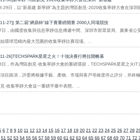
28-29日，以“新基建 新寧靜”為主題的灣區創見·2020收集寧靜大會在深圳
0-11-27]| 第二屆“網鼎杯”線下賽重磅開賽 2000人同場競技
27日，由國度收集與信息寧靜信息傳遞中間、深圳市群眾當局、廣東省公安
始環球范疇內最大范圍的收集寧靜比賽現場。...
0-11-26]TECHSPARK星星之火！十強決賽行將拉開帷幕
28日，作為灣區創見·收集寧靜大會的重磅環節，TECHSPARK星星之
止項目路演，評委將根據手藝、產物、市場與客戶等維度停止評分，并終
見·收集寧靜大會這一重磅平臺中表態。...
5
6
7
8
9
10
11
12
13
14
15
16
17
18
19
20
21
22
23
24
25
26
27
28
2
51
52
53
54
55
56
57
58
59
60
61
62
63
64
65
66
67
68
69
70
71
72