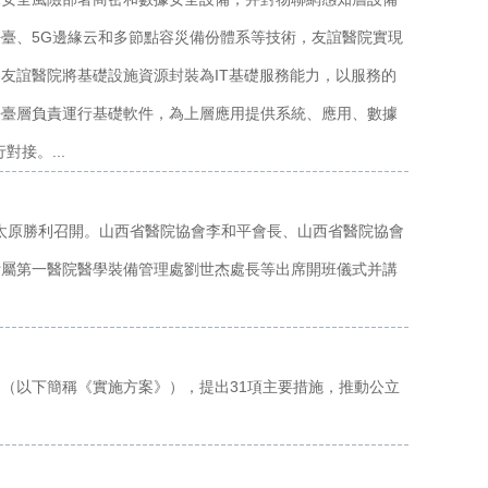
臺、5G邊緣云和多節點容災備份體系等技術，友誼醫院實現
友誼醫院將基礎設施資源封裝為IT基礎服務能力，以服務的
平臺層負責運行基礎軟件，為上層應用提供系統、應用、數據
接。...
城太原勝利召開。山西省醫院協會李和平會長、山西省醫院協會
附屬第一醫院醫學裝備管理處劉世杰處長等出席開班儀式并講
（以下簡稱《實施方案》），提出31項主要措施，推動公立