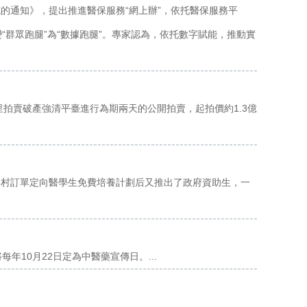
的通知》，提出推進醫保服務“網上辦”，依托醫保服務平
變“群眾跑腿”為“數據跑腿”。專家認為，依托數字賦能，推動實
里拍賣破產強清平臺進行為期兩天的公開拍賣，起拍價約1.3億
農村訂單定向醫學生免費培養計劃后又推出了政府資助生，一
10月22日定為中醫藥宣傳日。...