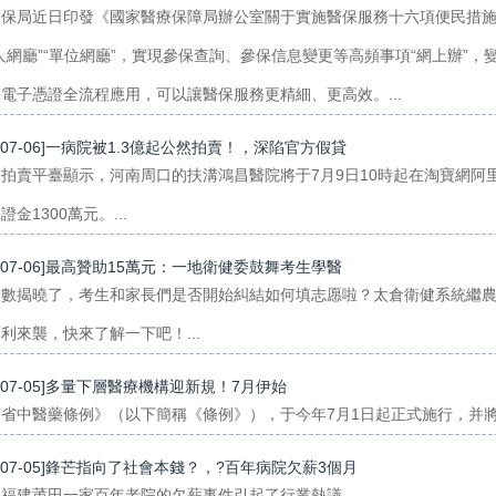
醫保局近日印發《國家醫療保障局辦公室關于實施醫保服務十六項便民措施
人網廳”“單位網廳”，實現參保查詢、參保信息變更等高頻事項“網上辦”，
電子憑證全流程應用，可以讓醫保服務更精細、更高效。...
3-07-06]一病院被1.3億起公然拍賣！，深陷官方假貸
拍賣平臺顯示，河南周口的扶溝鴻昌醫院將于7月9日10時起在淘寶網阿
證金1300萬元。...
3-07-06]最高贊助15萬元：一地衛健委鼓舞考生學醫
分數揭曉了，考生和家長們是否開始糾結如何填志愿啦？太倉衛健系統繼
利來襲，快來了解一下吧！...
3-07-05]多量下層醫療機構迎新規！7月伊始
省中醫藥條例》（以下簡稱《條例》），于今年7月1日起正式施行，并將每年
3-07-05]鋒芒指向了社會本錢？，?百年病院欠薪3個月
福建莆田一家百年老院的欠薪事件引起了行業熱議。...