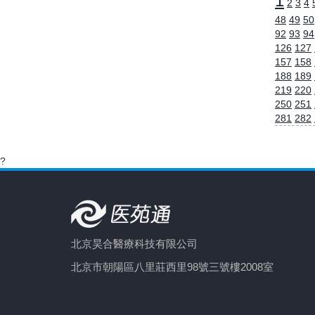
1
2
3
4
48
49
50
92
93
94
126
127
157
158
188
189
219
220
250
251
281
282
?
北京昊合醫療科技有限公司
北京市朝陽區八里莊西里98號三號樓2008室