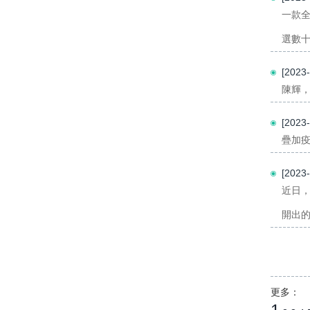
一款
選數十
[202
陳輝，
[202
疊加疫
[202
近日
開出的
更多：