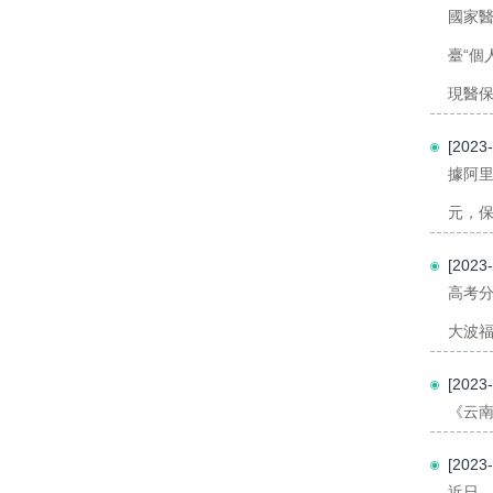
國家
臺“個
現醫保
[202
據阿里
元，保
[202
高考
大波福
[202
《云南
[202
近日，