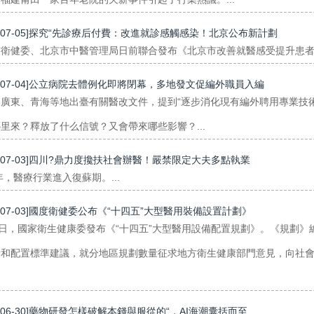
3-07-05]探究“先診療后付費：改進就診感觸感染！北京公布新計劃
衛健委、北京市中醫管理局日前聯合發布《北京市改善就醫感受提升患者體驗主
3-07-04]公立病院去體例化即將閉幕，多地發文促編外職員入編
廣東、青海等地出臺有關醫改文件，提到“逐步消化現有編外聘用專業技術人
里來？釋放了什么信號？又會帶來哪些影響？...
3-07-03]四川?鼎力度攙扶社會辦醫！嚴禁限定大夫多點執業
3年，醫療行業進入復蘇期。...
3-07-03]國度衛健委公布《“十四五”大型醫用裝備設置計劃》
9日，國家衛生健康委發布《“十四五”大型醫用設備配置規劃》。《規劃
量和配置標準建議，就分地區規劃數量征求地方衛生健康部門意見，向社
3-06-30]藥物研發怎樣破解本錢與服從的“，AI海潮囊括而至