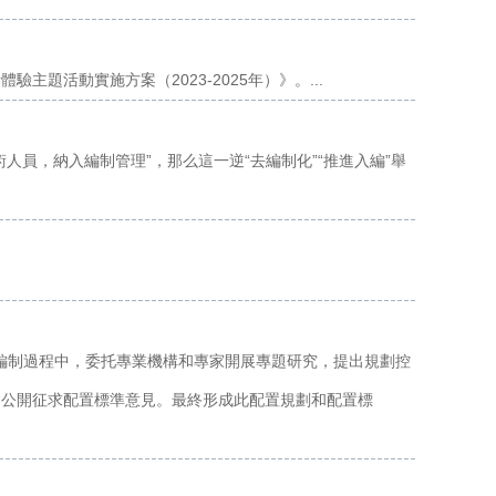
題活動實施方案（2023-2025年）》。...
員，納入編制管理”，那么這一逆“去編制化”“推進入編”舉
》編制過程中，委托專業機構和專家開展專題研究，提出規劃控
會公開征求配置標準意見。最終形成此配置規劃和配置標