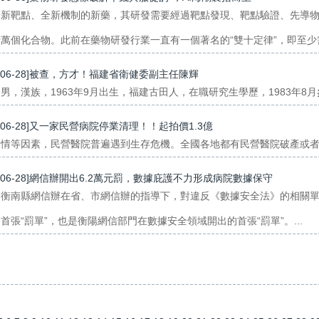
全新靶點、全新機制的新藥，其研發需要經過靶點發現、靶點驗證、先導
萬個化合物。此前在藥物研發行業一直有一個著名的“雙十定律”，即至少需
3-06-28]被查，方才！福建省衛健委副主任陳輝
男，漢族，1963年9月出生，福建古田人，在職研究生學歷，1983年8月參
3-06-28]又一家民營病院停業清理！！起拍價1.3億
情等因素，民營醫院普遍遇到生存危機。全國各地都有民營醫院破產或者法
3-06-28]網信辦開出6.2萬元罰，數據庇護不力形成病院數據保守
，衡南縣網信辦在省、市網信辦的指導下，對違反《數據安全法》的相關
首張“罰單”，也是衡陽網信部門在數據安全領域開出的首張“罰單”。...