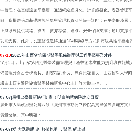
集中管理；在基礎設施平臺層，通過網絡虛擬化、計算虛擬化、容器管理平
院區、多機房信息基礎設施的集中管理和資源的統一調配；在平臺服務層，
向上層系統提供網絡、算力、數據存儲、運維和安全保障支撐；應用支撐
功能支撐。此外，友誼醫院還將通過5G和專線等方式與市級共性平臺進行對
07-10
]2023年山西省第四期醫學配備辦理與工程手藝專業才能
3年7月1日，山西省第四期醫學裝備管理與工程技術專業能力提升班在龍
裝備管理分會呂晉棟會長、劉宏程副會長、陳保民秘書長、山西醫科大學
議由山西省醫院協會醫學裝備研修中心主任許大鵬主持。...
3-07-07]廣州出臺最新施行計劃！明白聰慧病院建立目標
，廣州市人民政府辦公廳印發《廣州市推動公立醫院高質量發展實施方案》
質量發展。其中明確：...
3-07-07]變“大眾跑腿”為“數據跑腿”，醫保“網上辦”