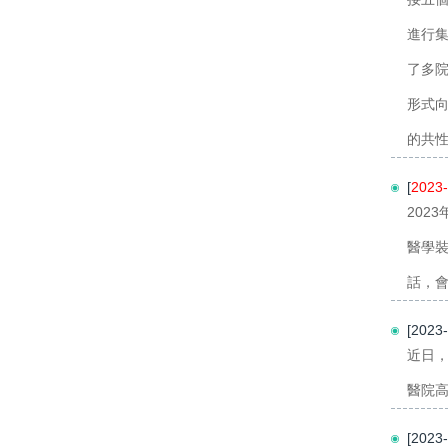
進行
了多
形式
的共性
[
2023-
202
醫學
話，會
[202
近日
醫院高
[202