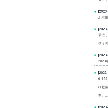
[202
北京市
[202
最近，
措從哪
[202
202
[202
6月2
制數
準。...
[202