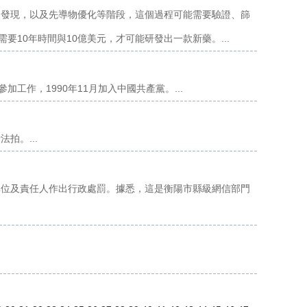
物發現，以及先導物優化等階段，這個過程可能需要驗證、篩
要10年時間與10億美元，才可能研發出一款新藥。...
加工作，1990年11月加入中國共產黨。...
拍。...
單位及責任人作出行政處罰。據悉，這是衡陽市縣級網信部門