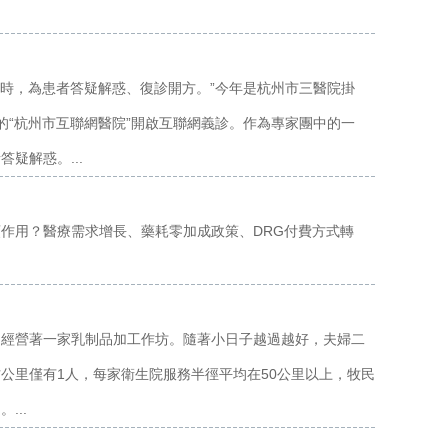
小時，為患者答疑解惑、復診開方。”今年是杭州市三醫院掛
建的“杭州市互聯網醫院”開啟互聯網義診。作為專家團中的一
疑解惑。...
作用？醫療需求增長、藥耗零加成政策、DRG付費方式轉
還經營著一家乳制品加工作坊。隨著小日子越過越好，夫婦二
公里僅有1人，每家衛生院服務半徑平均在50公里以上，牧民
...