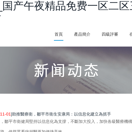
_国产午夜精品免费一区二区
看
首頁
產品簡介
四級評審
11-01
]助推醫療衛，鄒平市衛生安康局：以信息化建立為抓手
，鄒平市衛健局堅持以信息化為支撐，不斷加大投入，加快各級醫療機構
路，使群眾看病就醫更加便捷高效。...