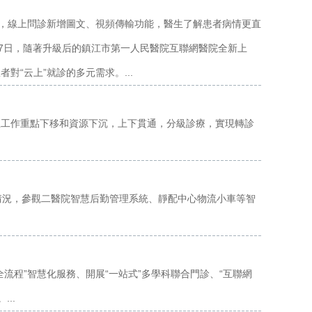
詢，線上問診新增圖文、視頻傳輸功能，醫生了解患者病情更直
27日，隨著升級后的鎮江市第一人民醫院互聯網醫院全新上
“云上”就診的多元需求。...
生工作重點下移和資源下沉，上下貫通，分級診療，實現轉診
情況，參觀二醫院智慧后勤管理系統、靜配中心物流小車等智
流程”智慧化服務、開展“一站式”多學科聯合門診、“互聯網
..