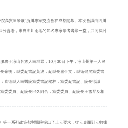
化醫院高質量發展”浙川專家交流會在成都開幕。本次會議由四川
個分會場，來自浙川兩地的知名專家學者齊聚一堂，共同探討
服務于涼山各族人民群眾，10月30日下午，涼山州第一人民
縣長嶺明，縣委副書記黃波，副縣長盧仕文，縣衛健局黨委書
人；喜德縣人民醫院黨委書記楊林，黨委副書記、院長徐誠
，黨委委員、副院長巴久阿合，黨委委員、副院長王雪琴及相
)》等一系列政策都對醫院提出了上云要求，從云桌面到云數據