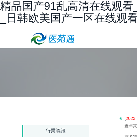
精品国产91乱高清在线观看
_日韩欧美国产一区在线观
[
2023-
近年來
行業資訊
據多跑