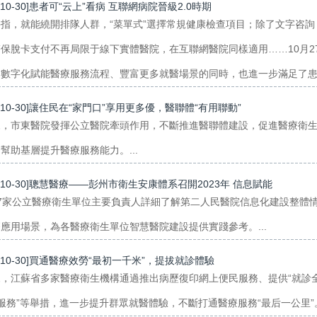
3-10-30]患者可“云上”看病 互聯網病院晉級2.0時期
手指，就能繞開排隊人群，“菜單式”選擇常規健康檢查項目；除了文字咨
保脫卡支付不再局限于線下實體醫院，在互聯網醫院同樣適用……10月
數字化賦能醫療服務流程、豐富更多就醫場景的同時，也進一步滿足了患者對
3-10-30]讓住民在“家門口”享用更多優，醫聯體“有用聯動”
來，市東醫院發揮公立醫院牽頭作用，不斷推進醫聯體建設，促進醫療衛
幫助基層提升醫療服務能力。...
3-10-30]聰慧醫療——彭州市衛生安康體系召開2023年 信息賦能
27家公立醫療衛生單位主要負責人詳細了解第二人民醫院信息化建設整體
應用場景，為各醫療衛生單位智慧醫院建設提供實踐參考。...
3-10-30]買通醫療效勞“最初一千米”，提拔就診體驗
，江蘇省多家醫療衛生機構通過推出病歷復印網上便民服務、提供“就診全
服務”等舉措，進一步提升群眾就醫體驗，不斷打通醫療服務“最后一公里”。.