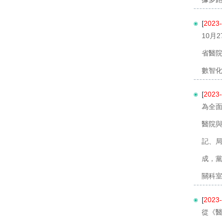
[
2023-
10月
省醫
數智化
[
2023-
為全面
醫院
記、
成，
關科室
[
2023-
從《