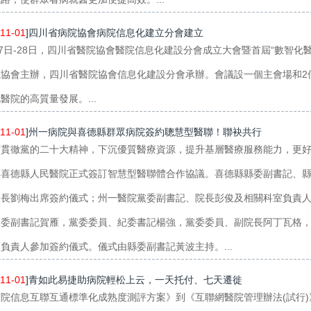
11-01
]四川省病院協會病院信息化建立分會建立
27日-28日，四川省醫院協會醫院信息化建設分會成立大會暨首屆“數智
院協會主辦，四川省醫院協會信息化建設分會承辦。會議設一個主會場和2
醫院的高質量發展。...
11-01
]州一病院與喜德縣群眾病院簽約聰慧型醫聯！聯袂共行
貫徹黨的二十大精神，下沉優質醫療資源，提升基層醫療服務能力，更好
與喜德縣人民醫院正式簽訂智慧型醫聯體合作協議。喜德縣縣委副書記、
局長劉梅出席簽約儀式；州一醫院黨委副書記、院長彭俊及相關科室負責
黨委副書記賀雁，黨委委員、紀委書記楊強，黨委委員、副院長阿丁瓦格
負責人參加簽約儀式。儀式由縣委副書記黃波主持。...
11-01
]青如此易捷助病院輕松上云，一天托付、七天遷徙
醫院信息互聯互通標準化成熟度測評方案》到《互聯網醫院管理辦法(試行