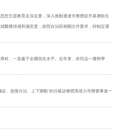
義思想主題教育走深走實，深入推動通遼市整體提升基層衛生
眾就醫獲得感和滿意度，按照自治區相關文件要求，特制定通
點專科，一直處于全國領先水平。近年來，依托這一優勢學
轉診、急慢分治、上下聯動”的分級診療體系借力市辦實事進一