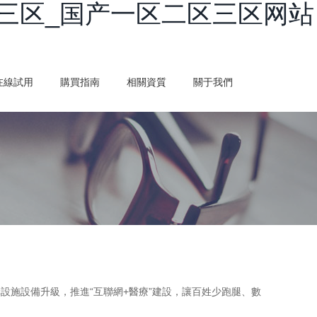
三区_国产一区二区三区网站
在線試用
購買指南
相關資質
關于我們
設施設備升級，推進“互聯網+醫療”建設，讓百姓少跑腿、數