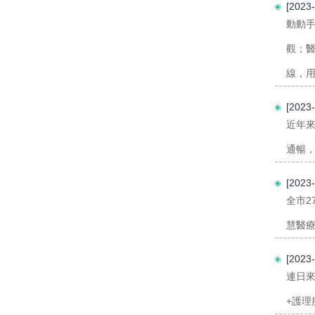
[202
動動
觀；醫
線，用
[202
近年
通暢，
[202
全市
慧醫療
[202
連日來
+護理