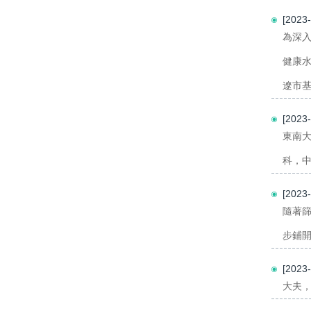
[202
為深
健康
遼市基
[202
東南
科，中
[202
隨著
步鋪開。
[202
大夫，