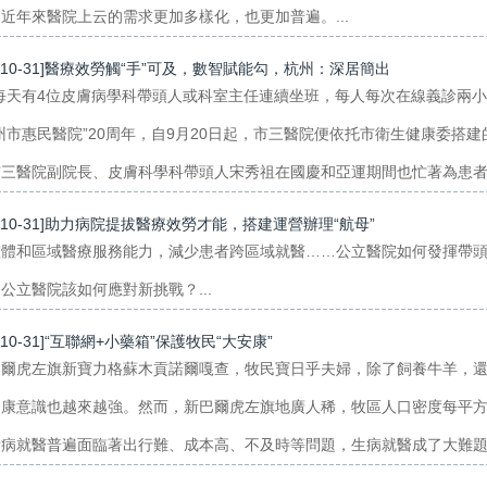
近年來醫院上云的需求更加多樣化，也更加普遍。...
3-10-31]醫療效勞觸“手”可及，數智賦能勾，杭州：深居簡出
每天有4位皮膚病學科帶頭人或科室主任連續坐班，每人每次在線義診兩
州市惠民醫院”20周年，自9月20日起，市三醫院便依托市衛生健康委搭
三醫院副院長、皮膚科學科帶頭人宋秀祖在國慶和亞運期間也忙著為患者答
3-10-31]助力病院提拔醫療效勞才能，搭建運營辦理“航母”
整體和區域醫療服務能力，減少患者跨區域就醫……公立醫院如何發揮帶頭
公立醫院該如何應對新挑戰？...
3-10-31]“互聯網+小藥箱”保護牧民“大安康”
巴爾虎左旗新寶力格蘇木貢諾爾嘎查，牧民寶日乎夫婦，除了飼養牛羊，
健康意識也越來越強。然而，新巴爾虎左旗地廣人稀，牧區人口密度每平方
病就醫普遍面臨著出行難、成本高、不及時等問題，生病就醫成了大難題。