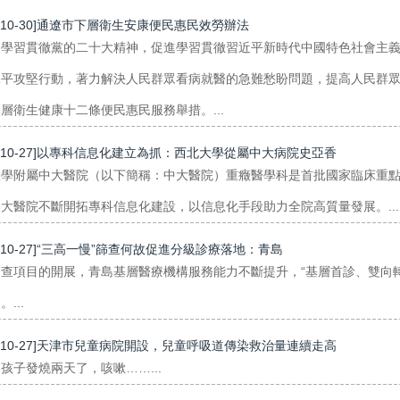
3-10-30]通遼市下層衛生安康便民惠民效勞辦法
入學習貫徹黨的二十大精神，促進學習貫徹習近平新時代中國特色社會主
水平攻堅行動，著力解決人民群眾看病就醫的急難愁盼問題，提高人民群
層衛生健康十二條便民惠民服務舉措。...
3-10-27]以專科信息化建立為抓：西北大學從屬中大病院史亞香
大學附屬中大醫院（以下簡稱：中大醫院）重癥醫學科是首批國家臨床重
大醫院不斷開拓專科信息化建設，以信息化手段助力全院高質量發展。...
3-10-27]“三高一慢”篩查何故促進分級診療落地：青島
篩查項目的開展，青島基層醫療機構服務能力不斷提升，“基層首診、雙向
...
3-10-27]天津市兒童病院開設，兒童呼吸道傳染救治量連續走高
孩子發燒兩天了，咳嗽……...