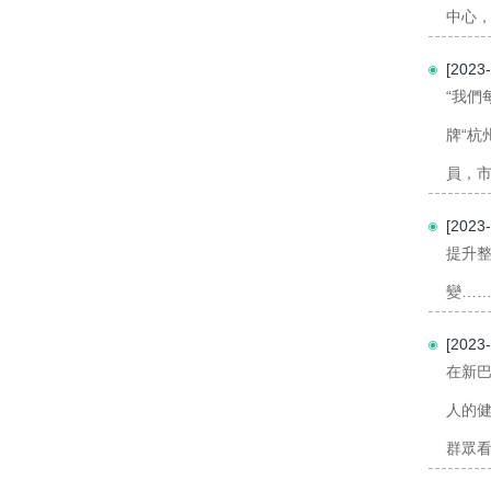
中心，
[202
“我們
牌“杭
員，市
[202
提升
變……
[202
在新
人的
群眾看